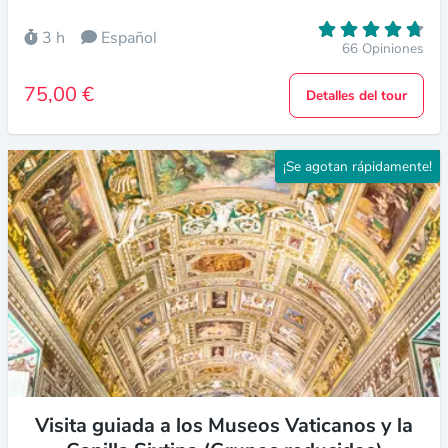
3 h
Español
66 Opiniones
75,00 €
Detalles del tour
¡Se agotan rápidamente!
Visita guiada a los Museos Vaticanos y la