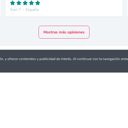
Xavi T. – España
Mostras más opiniones
ión, y ofrecer contenidos y publicidad de interés. Al continuar con la navegación en
Puedes pagar con tarjeta de crédito o débito o PayPal
Ciudades
Top 10 Países
porto
Actividades, Tours y Excursio