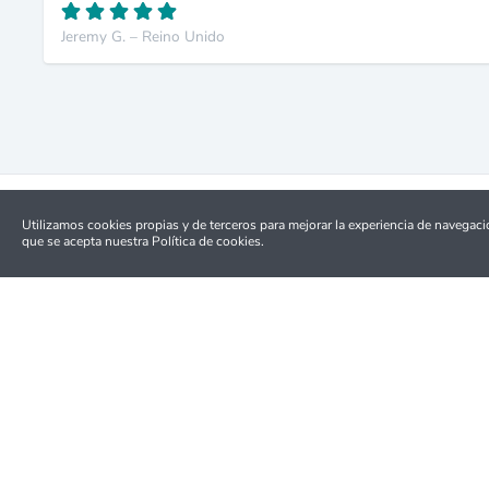
Jeremy G. – Reino Unido
Utilizamos cookies propias y de terceros para mejorar la experiencia de navegac
que se acepta nuestra Política de cookies.
Reembolso completo
Cancelación fácil en la mayoría de las actividades
Top 10 Tours
Top 10 
Free Tour de Oporto Imprescindible
Tours en O