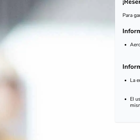
¡Rese
Para gar
Infor
Aero
Infor
La e
El u
mism