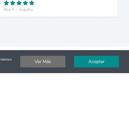
Rita R. – España
tendemos
Ver Más
Aceptar
Pago Seguro
Pague de forma segura con SSL y Stripe
Otros Países
nes en
Actividades, Tours y Excursiones en