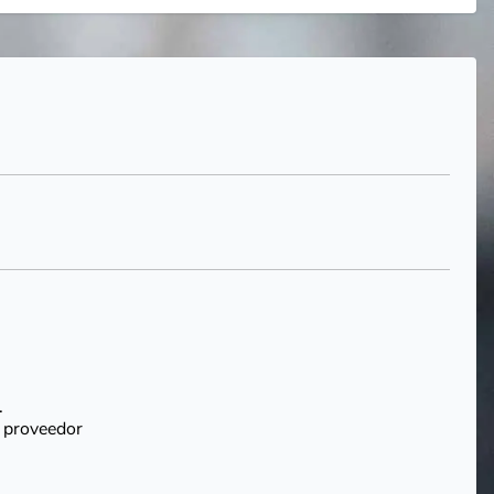
.
l proveedor