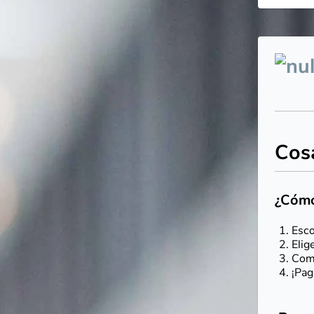
Cos
¿Cómo
Esco
Elig
Comp
¡Pag