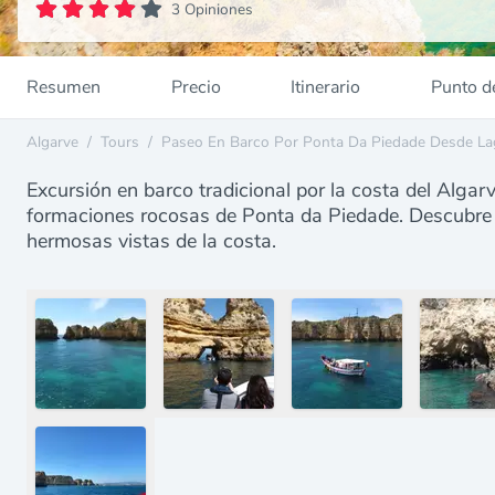
3 Opiniones
Resumen
Precio
Itinerario
Punto d
Algarve
/
Tours
/
Paseo En Barco Por Ponta Da Piedade Desde L
Excursión en barco tradicional por la costa del Alga
formaciones rocosas de Ponta da Piedade. Descubre lo
hermosas vistas de la costa.