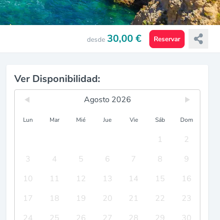
30,00 €
Reservar
desde
Ver Disponibilidad:
Agosto 2026
Lun
Mar
Mié
Jue
Vie
Sáb
Dom
1
2
3
4
5
6
7
8
9
10
11
12
13
14
15
16
17
18
19
20
21
22
23
24
25
26
27
28
29
30