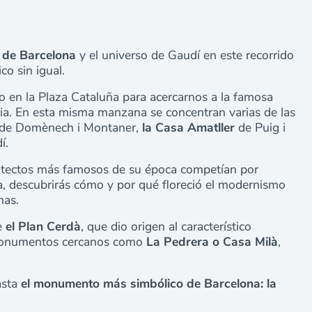
 de Barcelona
y el universo de Gaudí en este recorrido
co sin igual.
o en la Plaza Cataluña para acercarnos a la famosa
cia. En esta misma manzana se concentran varias de las
 de Domènech i Montaner,
la Casa Amatller
de Puig i
í.
quitectos más famosos de su época competían por
ia, descubrirás cómo y por qué floreció el modernismo
rmas.
re
el Plan Cerdà
, que dio origen al característico
 monumentos cercanos como
La Pedrera o Casa Milà
,
asta
el monumento más simbólico de Barcelona: la