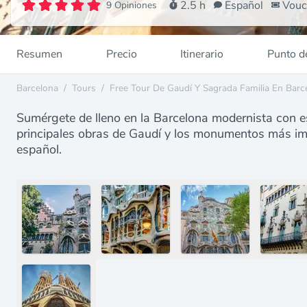
2.5 h
Español
Vouc
9 Opiniones
Resumen
Precio
Itinerario
Punto d
Barcelona
/
Tours
/
Free Tour De Gaudí Y Sagrada Familia En Barc
Sumérgete de lleno en la Barcelona modernista con es
principales obras de Gaudí y los monumentos más im
español.