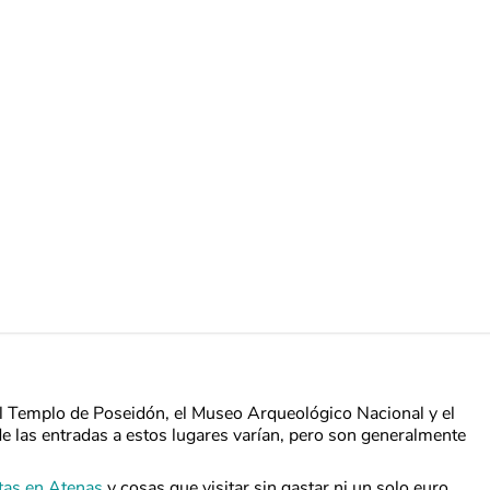
el Templo de Poseidón, el Museo Arqueológico Nacional y el
e las entradas a estos lugares varían, pero son generalmente
itas en Atenas
y cosas que visitar sin gastar ni un solo euro.