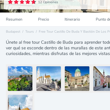
12 Opiniones
Resumen
Precio
Itinerario
Punto d
Budapest
/
Tours
/
Free Tour Castillo De Buda Y Bastión De Los 
Únete al free tour Castillo de Buda para aprender to
ver qué se esconde dentro de las murallas de este an
curiosidades, mientras disfrutas de las mejores vistas