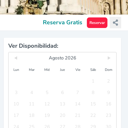
Reserva Gratis
Reservar
Ver Disponibilidad:
Agosto 2026
Lun
Mar
Mié
Jue
Vie
Sáb
Dom
1
2
3
4
5
6
7
8
9
10
11
12
13
14
15
16
17
18
19
20
21
22
23
24
25
26
27
28
29
30