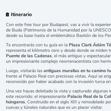
Itinerario
Con este free tour por Budapest, vas a vivir la experien
de Buda (Patrimonio de la Humanidad por la UNESCO),
desde su base hasta el emblemático Bastión de los Pe
Te encontrarás con tu guía en la
Plaza Clark Ádám Té
representa el kilómetro cero y desde donde se miden t
Puente de las Cadenas
, el más antiguo y espectacular
un impresionante complejo neorrenacentista con hermo
Luego, visitarás las
antiguas murallas
en tu camino ha
frente al Palacio Real con preciosas vistas. Aquí se er
reconocido por haber acabado con la invasión turca e
Una vez hayas deleitado la vista y capturado algunas i
este recorrido: el impresionante
Palacio Real de la Co
húngaros
. Construido en el siglo XIII y remodelado p
cuevas y túneles naturales que es un placer visitar.