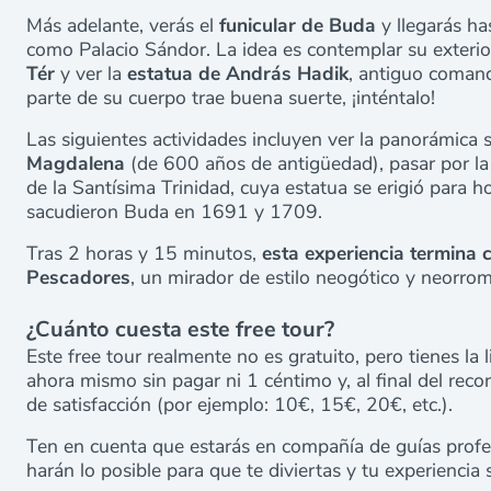
Más adelante, verás el
funicular de Buda
y llegarás ha
como Palacio Sándor. La idea es contemplar su exterio
Tér
y ver la
estatua de András Hadik
, antiguo comand
parte de su cuerpo trae buena suerte, ¡inténtalo!
Las siguientes actividades incluyen ver la panorámica s
Magdalena
(de 600 años de antigüedad), pasar por la
de la Santísima Trinidad
, cuya estatua se erigió para 
sacudieron Buda en 1691 y 1709.
Tras 2 horas y 15 minutos,
esta experiencia termina c
Pescadores
, un mirador de estilo neogótico y neorro
¿Cuánto cuesta este free tour?
Este free tour realmente no es gratuito, pero tienes la 
ahora mismo sin pagar ni 1 céntimo y, al final del reco
de satisfacción (por ejemplo: 10€, 15€, 20€, etc.).
Ten en cuenta que estarás en compañía de guías profe
harán lo posible para que te diviertas y tu experiencia 