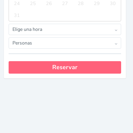
24
25
26
27
28
29
30
31
Elige una hora
Personas
Reservar