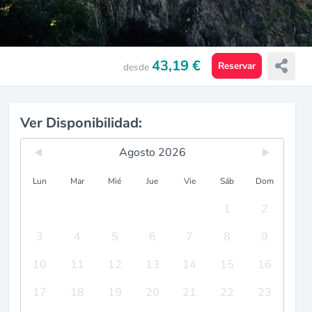
43,19 €
Reservar
desde
Ver Disponibilidad:
Agosto 2026
Lun
Mar
Mié
Jue
Vie
Sáb
Dom
1
2
3
4
5
6
7
8
9
10
11
12
13
14
15
16
17
18
19
20
21
22
23