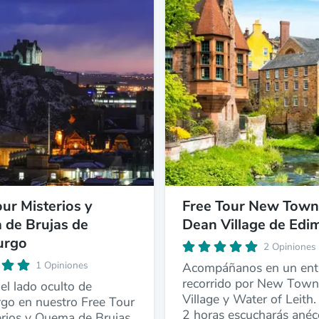
our Misterios y
Free Tour New Town
de Brujas de
Dean Village de Edi
urgo
2 Opiniones
1 Opiniones
Acompáñanos en un ent
recorrido por New Town
el lado oculto de
Village y Water of Leith
go en nuestro Free Tour
2 horas escucharás anéc
erios y Quema de Brujas.