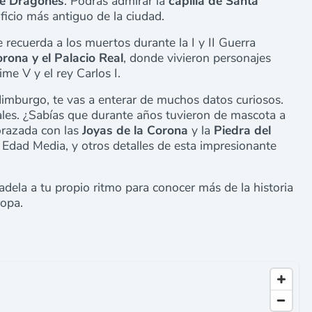
de Dragones
. Podrás admirar la
capilla de Santa
dificio más antiguo de la ciudad.
 recuerda a los muertos durante la I y II Guerra
orona y el Palacio Real
, donde vivieron personajes
me V y el rey Carlos I.
Edimburgo, te vas a enterar de muchos datos curiosos.
les. ¿Sabías que durante años tuvieron de mascota a
orazada con las
Joyas de la Corona
y la
Piedra del
a Edad Media, y otros detalles de esta impresionante
adela a tu propio ritmo para conocer más de la historia
uropa.