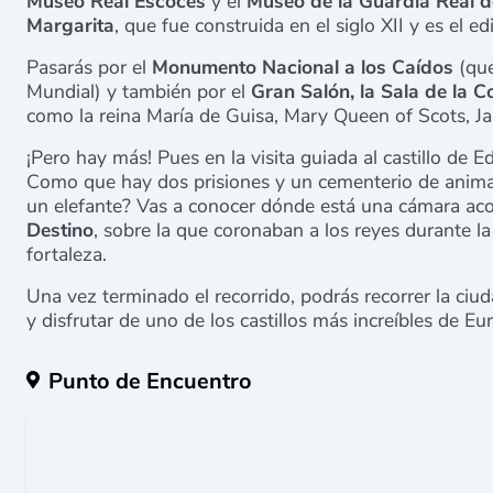
Museo Real Escocés
y el
Museo de la Guardia Real 
Margarita
, que fue construida en el siglo XII y es el e
Pasarás por el
Monumento Nacional a los Caídos
(que
Mundial) y también por el
Gran Salón, la Sala de la C
como la reina María de Guisa, Mary Queen of Scots, Jai
¡Pero hay más! Pues en la visita guiada al castillo de 
Como que hay dos prisiones y un cementerio de anima
un elefante? Vas a conocer dónde está una cámara ac
Destino
, sobre la que coronaban a los reyes durante l
fortaleza.
Una vez terminado el recorrido, podrás recorrer la ciud
y disfrutar de uno de los castillos más increíbles de E
Punto de Encuentro