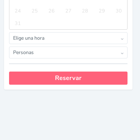
24
25
26
27
28
29
30
31
Elige una hora
Personas
Reservar