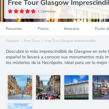
Free Tour Glasgow Imprescindi
1 Opiniones
Resumen
Precio
Itinerario
Punto d
Glasgow
/
Free Tours
/
Free Tour Glasgow Imprescindible
Descubre lo más imprescindible de Glasgow en este f
español te llevará a conocer sus monumentos más imp
los misterios de la Necrópolis. Ideal para ver lo mej