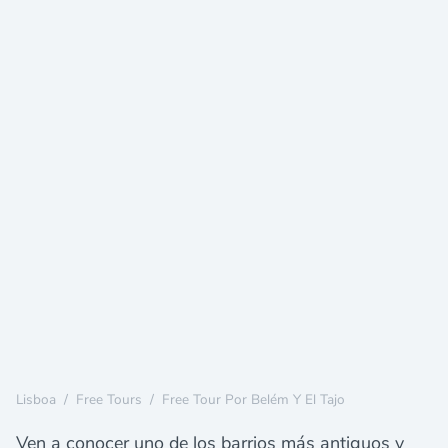
Lisboa
/
Free Tours
/
Free Tour Por Belém Y El Tajo
Ven a conocer uno de los barrios más antiguos y