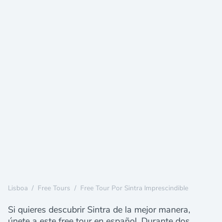
Lisboa
/
Free Tours
/
Free Tour Por Sintra Imprescindible
Si quieres descubrir Sintra de la mejor manera,
únete a este free tour en español. Durante dos