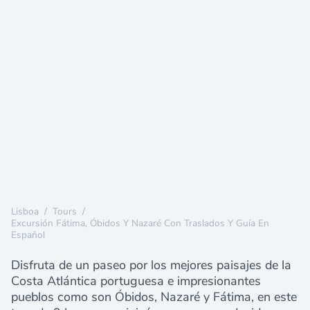
Lisboa
/
Tours
/
Excursión Fátima, Óbidos Y Nazaré Con Traslados Y Guía En
Español
Disfruta de un paseo por los mejores paisajes de la
Costa Atlántica portuguesa e impresionantes
pueblos como son Óbidos, Nazaré y Fátima, en este