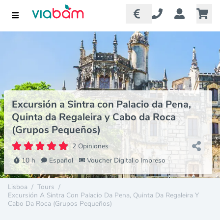
Excursión a Sintra con Palacio da Pena,
Quinta da Regaleira y Cabo da Roca
(Grupos Pequeños)
2 Opiniones
10 h
Español
Voucher Digital o Impreso
Lisboa
/
Tours
/
Excursión A Sintra Con Palacio Da Pena, Quinta Da Regaleira Y
Cabo Da Roca (Grupos Pequeños)