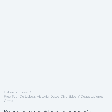
Lisbon
/
Tours
/
Free Tour De Lisboa: Historia, Datos Divertidos Y Degustaciones
Gratis
Recorre los barrios históricos y lugares más