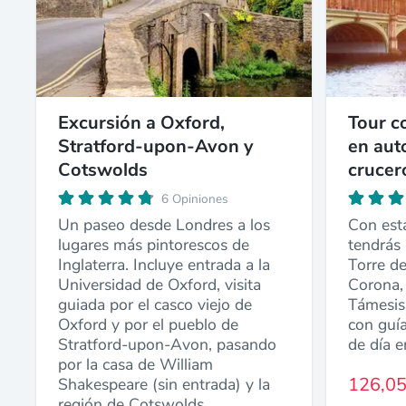
Excursión a Oxford,
Tour c
Stratford-upon-Avon y
en aut
Cotswolds
crucer
6 Opiniones
Un paseo desde Londres a los
Con esta
lugares más pintorescos de
tendrás 
Inglaterra. Incluye entrada a la
Torre de
Universidad de Oxford, visita
Corona,
guiada por el casco viejo de
Támesis,
Oxford y por el pueblo de
con guía
Stratford-upon-Avon, pasando
de día e
por la casa de William
126,05
Shakespeare (sin entrada) y la
región de Cotswolds.