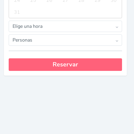
24
25
26
27
28
29
30
31
Elige una hora
Personas
Reservar