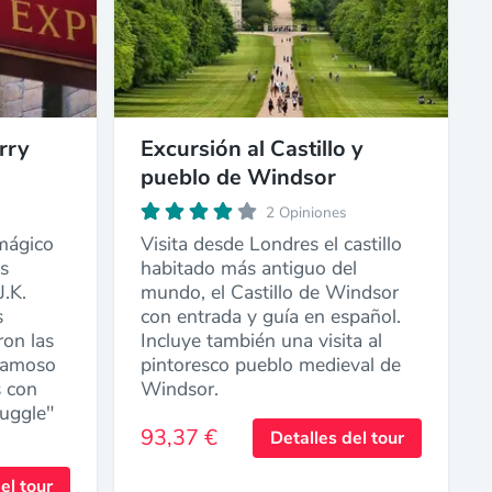
rry
Excursión al Castillo y
pueblo de Windsor
2 Opiniones
mágico
Visita desde Londres el castillo
os
habitado más antiguo del
J.K.
mundo, el Castillo de Windsor
s
con entrada y guía en español.
ron las
Incluye también una visita al
 famoso
pintoresco pueblo medieval de
s con
Windsor.
uggle"
93,37 €
Detalles del tour
el tour