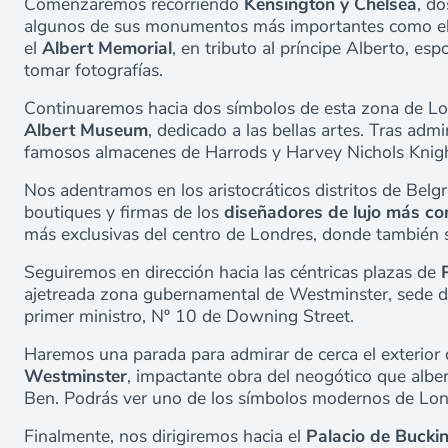
Comenzaremos recorriendo
Kensington y Chelsea
, d
algunos de sus monumentos más importantes como e
el
Albert Memorial
, en tributo al príncipe Alberto, e
tomar fotografías.
Continuaremos hacia dos símbolos de esta zona de L
Albert Museum
, dedicado a las bellas artes. Tras adm
famosos almacenes de Harrods y Harvey Nichols Knigh
Nos adentramos en los aristocráticos distritos de Belgr
boutiques y firmas de los
diseñadores de lujo más co
más exclusivas del centro de Londres, donde también
Seguiremos en dirección hacia las céntricas plazas de
ajetreada zona gubernamental de Westminster, sede de 
primer ministro, Nº 10 de Downing Street.
Haremos una parada para admirar de cerca el exterior 
Westminster
, impactante obra del neogótico que alber
Ben. Podrás ver uno de los símbolos modernos de Londr
Finalmente, nos dirigiremos hacia el
Palacio de Buck