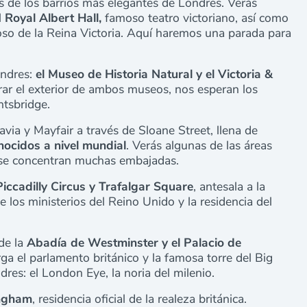
os de los barrios más elegantes de Londres. Verás
l
Royal Albert Hall,
famoso teatro victoriano, así como
sposo de la Reina Victoria. Aquí haremos una parada para
ondres:
el Museo de Historia Natural y el Victoria &
irar el exterior de ambos museos, nos esperan los
tsbridge.
avia y Mayfair
a través de Sloane Street, llena de
nocidos a nivel mundial
. Verás algunas de las áreas
 se concentran muchas embajadas.
Piccadilly Circus y Trafalgar Square
, antesala a la
los ministerios del Reino Unido y la residencia del
de la
Abadía de Westminster y el Palacio de
ga el parlamento británico y la famosa torre del Big
es: el London Eye, la noria del milenio.
ingham
, residencia oficial de la realeza británica.