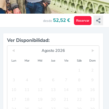
52,52 €
Reservar
desde
Ver Disponibilidad:
Agosto 2026
Lun
Mar
Mié
Jue
Vie
Sáb
Dom
1
2
3
4
5
6
7
8
9
10
11
12
13
14
15
16
17
18
19
20
21
22
23