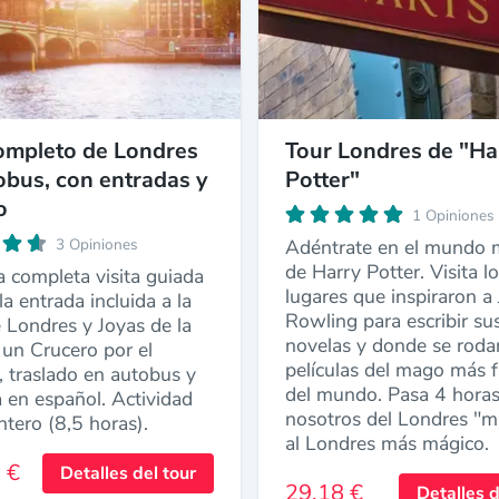
ompleto de Londres
Tour Londres de "Ha
obus, con entradas y
Potter"
o
1 Opiniones
3 Opiniones
Adéntrate en el mundo 
de Harry Potter. Visita l
 completa visita guiada
lugares que inspiraron a 
la entrada incluida a la
Rowling para escribir su
 Londres y Joyas de la
novelas y donde se roda
 un Crucero por el
películas del mago más
 traslado en autobus y
del mundo. Pasa 4 hora
 en español. Actividad
nosotros del Londres "m
ntero (8,5 horas).
al Londres más mágico.
 €
Detalles del tour
29,18 €
Detalles d