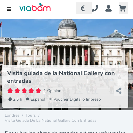
Visita guiada de la National Gallery con
entradas
1 Opiniones
2.5 h
Español
Voucher Digital o Impreso
Londres
/
Tours
/
Visita Guiada De La National Gallery Con Entradas