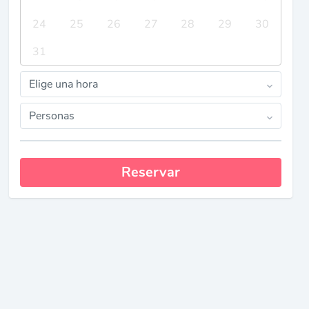
24
25
26
27
28
29
30
31
Elige una hora
Personas
Reservar