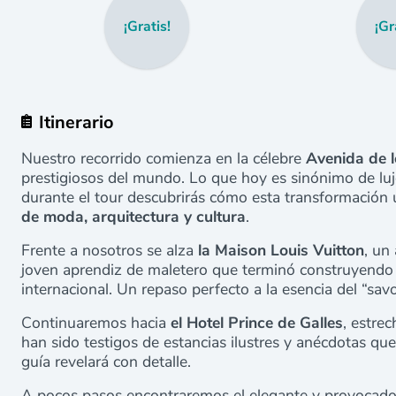
¡Gratis!
¡Gr
Itinerario
Nuestro recorrido comienza en la célebre
Avenida de 
prestigiosos del mundo. Lo que hoy es sinónimo de luj
durante el tour descubrirás cómo esta transformación u
de moda, arquitectura y cultura
.
Frente a nosotros se alza
la Maison Louis Vuitton
, un
joven aprendiz de maletero que terminó construyendo 
internacional. Un repaso perfecto a la esencia del “savoi
Continuaremos hacia
el Hotel Prince de Galles
, estre
han sido testigos de estancias ilustres y anécdotas qu
guía revelará con detalle.
A pocos pasos encontraremos el elegante y provocado