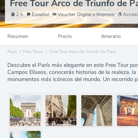
Free Tour Arco de Triunfo de Pa
2 h
Español
Voucher Digital o Impreso
Accesi
Resumen
Precio
Itinerario
Paris
/
Free Tours
/
Free Tour Arco De Triunfo De París
Descubre el París más elegante en este Free Tour por 
Campos Elíseos, conocerás historias de la realeza, la
monumentos más icónicos del mundo. Un recorrido pe