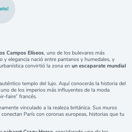
atis!
los Campos Elíseos
, uno de los bulevares más
o y elegancia nació entre pantanos y humedales, y
rbanística convirtió la zona en
un escaparate mundial
 auténtico templo del lujo. Aquí conocerás la historia del
uno de los imperios más influyentes de la moda
r-faire” francés.
chamente vinculado a la realeza británica. Sus muros
e conectan París con coronas europeas, historias que tu
r
cabaret Crazy Horse
, considerado uno de los