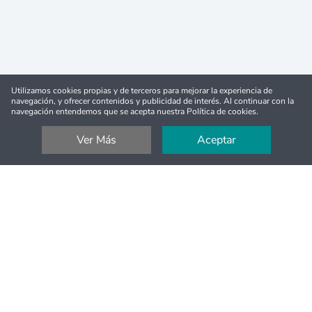
Utilizamos cookies propias y de terceros para mejorar la experiencia de
navegación, y ofrecer contenidos y publicidad de interés. Al continuar con la
navegación entendemos que se acepta nuestra Política de cookies.
Ver Más
Aceptar
Reembolso completo
Cancelación fácil en la mayoría de las actividades