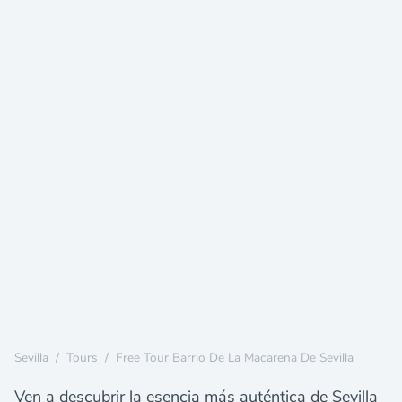
Sevilla
/
Tours
/
Free Tour Barrio De La Macarena De Sevilla
Ven a descubrir la esencia más auténtica de Sevilla