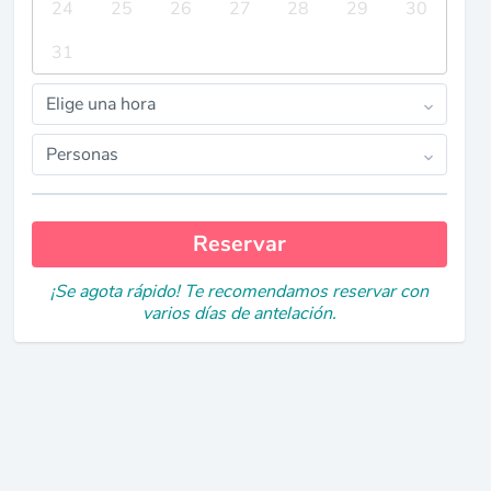
24
25
26
27
28
29
30
31
Elige una hora
Personas
Reservar
¡Se agota rápido! Te recomendamos reservar con
varios días de antelación.