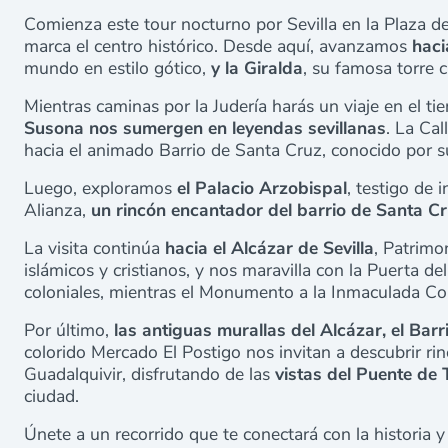
Comienza este tour nocturno por Sevilla en la Plaza 
marca el centro histórico. Desde aquí, avanzamos
haci
mundo en estilo gótico,
y la Giralda
, su famosa torre
Mientras caminas por la Judería harás un viaje en el t
Susona nos sumergen en leyendas sevillanas
. La Cal
hacia el animado Barrio de Santa Cruz, conocido por su
Luego, exploramos
el Palacio Arzobispal
, testigo de 
Alianza,
un rincón encantador del barrio de Santa C
La visita continúa
hacia el Alcázar de Sevilla
, Patrimo
islámicos y cristianos, y nos maravilla con la Puerta de
coloniales, mientras el Monumento a la Inmaculada Conce
Por último,
las antiguas murallas del Alcázar, el Barr
colorido Mercado El Postigo nos invitan a descubrir rin
Guadalquivir, disfrutando de las
vistas del Puente de 
ciudad.
Únete a un recorrido que te conectará con la historia y 