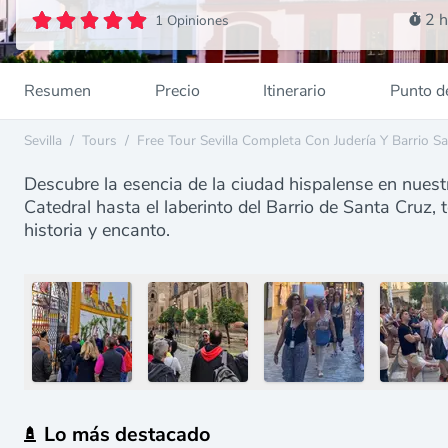
2 h
1 Opiniones
Resumen
Precio
Itinerario
Punto d
Sevilla
/
Tours
/
Free Tour Sevilla Completa Con Judería Y Barrio S
Descubre la esencia de la ciudad hispalense en nuest
Catedral hasta el laberinto del Barrio de Santa Cruz, 
historia y encanto.
Lo más destacado