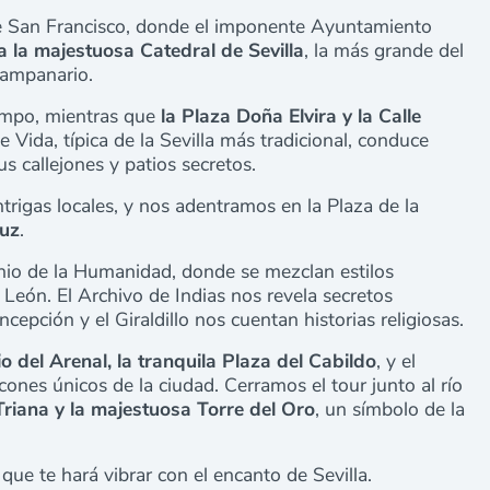
de San Francisco, donde el imponente Ayuntamiento
a la majestuosa Catedral de Sevilla
, la más grande del
 campanario.
iempo, mientras que
la Plaza Doña Elvira y la Calle
le Vida, típica de la Sevilla más tradicional, conduce
s callejones y patios secretos.
intrigas locales, y nos adentramos en la Plaza de la
ruz
.
nio de la Humanidad, donde se mezclan estilos
l León. El Archivo de Indias nos revela secretos
pción y el Giraldillo nos cuentan historias religiosas.
io del Arenal, la tranquila Plaza del Cabildo
, y el
cones únicos de la ciudad. Cerramos el tour junto al río
Triana y la majestuosa Torre del Oro
, un símbolo de la
que te hará vibrar con el encanto de Sevilla.