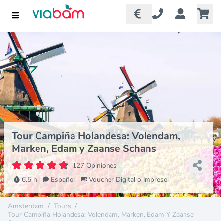
Tour Campiña Holandesa: Volendam,
Marken, Edam y Zaanse Schans
127 Opiniones
6.5 h
Español
Voucher Digital o Impreso
Amsterdam
/
Tours
/
Tour Campiña Holandesa: Volendam, Marken, Edam Y Zaanse