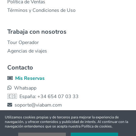
Política de Ventas
Términos y Condiciones de Uso
Trabaja con nosotros
Tour Operador
Agencias de viajes
Contacto
Mis Reservas
Whatsapp
🇪🇸
España: +34 654 07 03 33
soporte@viabam.com
Utilizamos cookies propias y de terceros para mejorar la experiencia de
navegación, y ofrecer contenidos y publicidad de interés. Al continuar con la
© 2026 viabam | Hecho con ❤️ para todo el 🌎 |
Free
navegación entendemos que se acepta nuestra Política de cookies.
tours