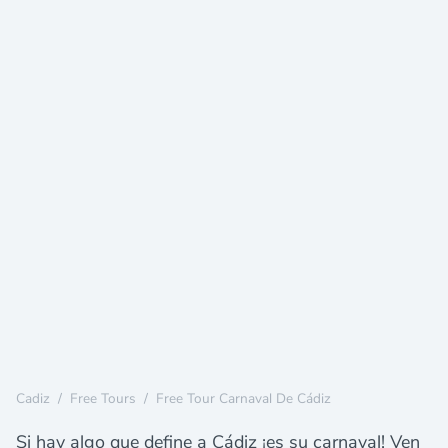
Cadiz
/
Free Tours
/
Free Tour Carnaval De Cádiz
Si hay algo que define a Cádiz ¡es su carnaval! Ven