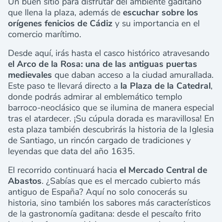
Un buen sitio para disfrutar del ambiente gaditano
que llena la plaza, además de
escuchar sobre los
orígenes fenicios de Cádiz
y su importancia en el
comercio marítimo.
Desde aquí, irás hasta el casco histórico atravesando
el Arco de la Rosa: una de las antiguas puertas
medievales
que daban acceso a la ciudad amurallada.
Este paso te llevará directo a
la Plaza de la Catedral
,
donde podrás admirar al emblemático templo
barroco-neoclásico que se ilumina de manera especial
tras el atardecer. ¡Su cúpula dorada es maravillosa! En
esta plaza también descubrirás la historia de la Iglesia
de Santiago, un rincón cargado de tradiciones y
leyendas que data del año 1635.
El recorrido continuará hacia
el Mercado Central de
Abastos
. ¿Sabías que es el mercado cubierto más
antiguo de España? Aquí no solo conocerás su
historia, sino también los sabores más característicos
de la gastronomía gaditana: desde el pescaíto frito