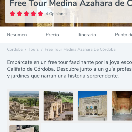
Free Tour Medina Azahara de 
4 Opiniones
Resumen
Precio
Itinerario
Punto d
Cordoba
/
Tours
/
Free Tour Medina Azahara De Córdoba
Embárcate en un free tour fascinante por la joya esc
Califato de Córdoba. Descubre junto a un guía profesi
y jardines que narran una historia sorprendente.