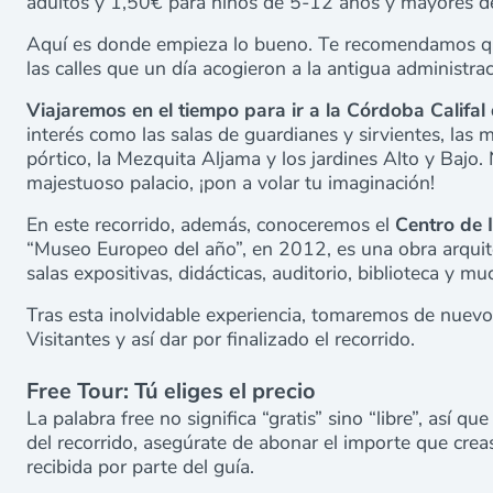
adultos y 1,50€ para niños de 5-12 años y mayores d
Aquí es donde empieza lo bueno. Te recomendamos qu
las calles que un día acogieron a la antigua administraci
Viajaremos en el tiempo para ir a la Córdoba Califal 
interés como las salas de guardianes y sirvientes, las m
pórtico, la Mezquita Aljama y los jardines Alto y Bajo. 
majestuoso palacio, ¡pon a volar tu imaginación!
En este recorrido, además, conoceremos el
Centro de 
“Museo Europeo del año”, en 2012, es una obra arquit
salas expositivas, didácticas, auditorio, biblioteca y m
Tras esta inolvidable experiencia, tomaremos de nuevo
Visitantes y así dar por finalizado el recorrido.
Free Tour: Tú eliges el precio
La palabra free no significa “gratis” sino “libre”, así qu
del recorrido, asegúrate de abonar el importe que creas
recibida por parte del guía.