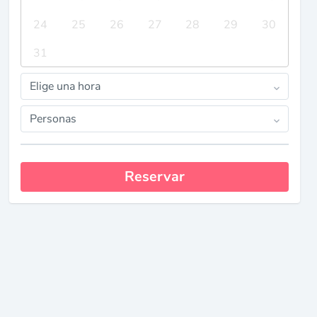
24
25
26
27
28
29
30
31
Elige una hora
Personas
Reservar