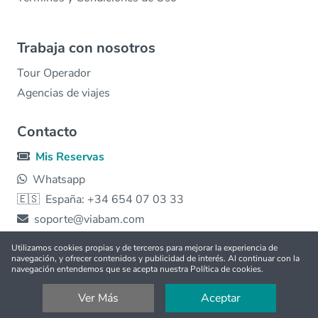
Trabaja con nosotros
Tour Operador
Agencias de viajes
Contacto
Mis Reservas
Whatsapp
🇪🇸
España: +34 654 07 03 33
soporte@viabam.com
Utilizamos cookies propias y de terceros para mejorar la experiencia de
navegación, y ofrecer contenidos y publicidad de interés. Al continuar con la
© 2026 viabam | Hecho con ❤️ para todo el 🌎 |
Free
navegación entendemos que se acepta nuestra Política de cookies.
tours
Ver Más
Aceptar