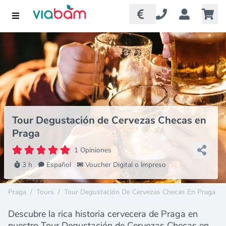
Tour Degustación de Cervezas Checas en
Praga
1 Opiniones
3 h
Español
Voucher Digital o Impreso
Praga
/
Tours
/
Tour Degustación De Cervezas Checas En Praga
Descubre la rica historia cervecera de Praga en
nuestro Tour Degustación de Cervezas Checas en