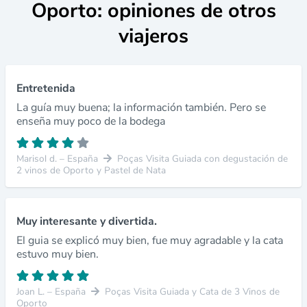
Oporto: opiniones de otros
viajeros
Entretenida
La guía muy buena; la información también. Pero se
enseña muy poco de la bodega
Marisol d. – España
Poças Visita Guiada con degustación de
2 vinos de Oporto y Pastel de Nata
Muy interesante y divertida.
El guia se explicó muy bien, fue muy agradable y la cata
estuvo muy bien.
Joan L. – España
Poças Visita Guiada y Cata de 3 Vinos de
Oporto