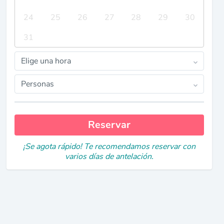
24
25
26
27
28
29
30
31
Elige una hora
Personas
Reservar
¡Se agota rápido! Te recomendamos reservar con
varios días de antelación.