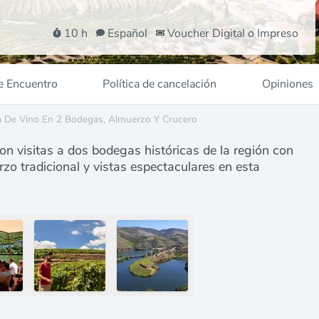
10 h
Español
Voucher Digital o Impreso
e Encuentro
Política de cancelación
Opiniones
a De Vino En 2 Bodegas, Almuerzo Y Crucero
on visitas a dos bodegas históricas de la región con
rzo tradicional y vistas espectaculares en esta