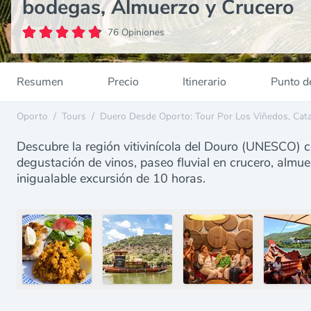
bodegas, Almuerzo y Crucero
76 Opiniones
Resumen
Precio
Itinerario
Punto d
Oporto
/
Tours
/
Duero Desde Oporto: Tour Por Los Viñedos, Cat
Descubre la región vitivinícola del Douro (UNESCO) c
degustación de vinos, paseo fluvial en crucero, almue
inigualable excursión de 10 horas.