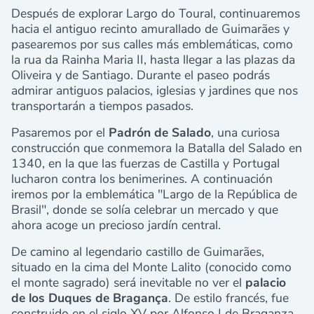
Después de explorar Largo do Toural, continuaremos
hacia el antiguo recinto amurallado de Guimarães y
pasearemos por sus calles más emblemáticas, como
la rua da Rainha Maria II, hasta llegar a las plazas da
Oliveira y de Santiago. Durante el paseo podrás
admirar antiguos palacios, iglesias y jardines que nos
transportarán a tiempos pasados.
Pasaremos por el
Padrón de Salado
, una curiosa
construcción que conmemora la Batalla del Salado en
1340, en la que las fuerzas de Castilla y Portugal
lucharon contra los benimerines. A continuación
iremos por la emblemática "
Largo de la República de
Brasil", donde se solía celebrar un mercado y que
ahora acoge un precioso jardín central.
De camino al legendario castillo de Guimarães,
situado en la cima del Monte Lalito (conocido como
el monte sagrado) será inevitable no ver el
palacio
de los Duques de Bragança
. De estilo francés, fue
construido en el siglo XV por Alfonso I de Braganza