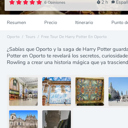
2 h
Españ
6 Opiniones
Resumen
Precio
Itinerario
Punto d
Oporto
/
Tours
/
Free Tour De Harry Potter En Oporto
¿Sabías que Oporto y la saga de Harry Potter guardan
Potter en Oporto te revelará los secretos, curiosidad
Rowling a crear una historia mágica que ya trascien