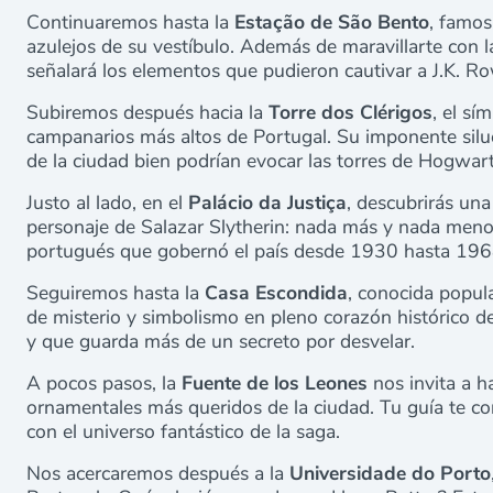
Continuaremos hasta la
Estação de São Bento
, famos
azulejos de su vestíbulo. Además de maravillarte con l
señalará los elementos que pudieron cautivar a J.K. R
Subiremos después hacia la
Torre dos Clérigos
, el sí
campanarios más altos de Portugal. Su imponente silue
de la ciudad bien podrían evocar las torres de Hogwart
Justo al lado, en el
Palácio da Justiça
, descubrirás una
personaje de Salazar Slytherin: nada más y nada menos
portugués que gobernó el país desde 1930 hasta 196
Seguiremos hasta la
Casa Escondida
, conocida popul
de misterio y simbolismo en pleno corazón histórico 
y que guarda más de un secreto por desvelar.
A pocos pasos, la
Fuente de los Leones
nos invita a h
ornamentales más queridos de la ciudad. Tu guía te c
con el universo fantástico de la saga.
Nos acercaremos después a la
Universidade do Porto