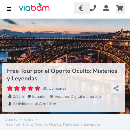
Free Tour por el Oporto Oculto: Misterios
y Leyendas
30 Opiniones
2.15 h
Español
Voucher Digital o Impreso
Actividades al Aire Libre
Oporto
/
Tours
/
Free Tour Por El Oporto Oculto: Misterios Y Leyendas