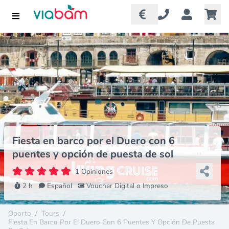
Fiesta en barco por el Duero con 6
puentes y opción de puesta de sol
1 Opiniones
2 h
Español
Voucher Digital o Impreso
Oporto
/
Tours
/
Fiesta En Barco Por El Duero Con 6 Puentes Y Opción De Puesta