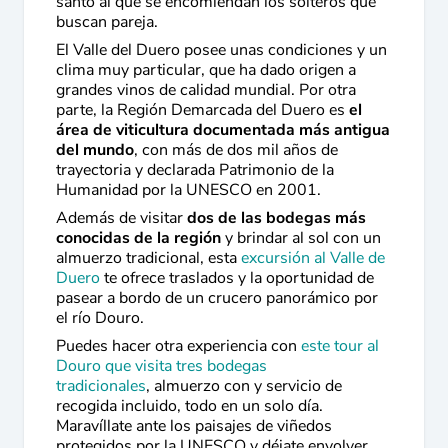
santo al que se encomiendan los solteros que
buscan pareja.
El Valle del Duero posee unas condiciones y un
clima muy particular, que ha dado origen a
grandes vinos de calidad mundial. Por otra
parte, la Región Demarcada del Duero es
el
área de viticultura documentada más antigua
del mundo
, con más de dos mil años de
trayectoria y declarada Patrimonio de la
Humanidad por la UNESCO en 2001.
Además de visitar
dos de las bodegas más
conocidas de la región
y brindar al sol con un
almuerzo tradicional, esta
excursión al Valle de
Duero
te ofrece traslados y la oportunidad de
pasear a bordo de un crucero panorámico por
el río Douro.
Puedes hacer otra experiencia con
este tour al
Douro que visita tres bodegas
tradicionales
, almuerzo con y servicio de
recogida incluido, todo en un solo día.
M
aravíllate ante los paisajes de viñedos
protegidos por la UNESCO y déjate envolver