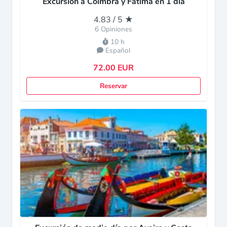
Excursión a Coímbra y Fátima en 1 día
4.83 / 5 ★
6 Opiniones
10 h
Español
72.00 EUR
Reservar